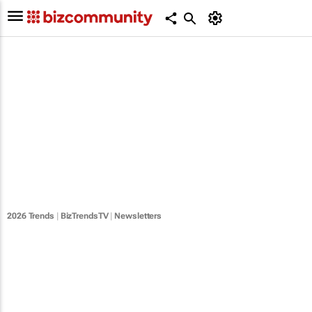
2026 Trends
|
BizTrendsTV
|
Newsletters